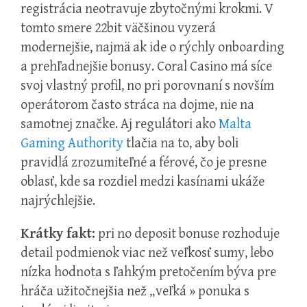
registrácia neotravuje zbytočnými krokmi. V
tomto smere 22bit väčšinou vyzerá
modernejšie, najmä ak ide o rýchly onboarding
a prehľadnejšie bonusy. Coral Casino má síce
svoj vlastný profil, no pri porovnaní s novším
operátorom často stráca na dojme, nie na
samotnej značke. Aj regulátori ako
Malta
Gaming Authority
tlačia na to, aby boli
pravidlá zrozumiteľné a férové, čo je presne
oblasť, kde sa rozdiel medzi kasínami ukáže
najrýchlejšie.
Krátky fakt:
pri no deposit bonuse rozhoduje
detail podmienok viac než veľkosť sumy, lebo
nízka hodnota s ľahkým pretočením býva pre
hráča užitočnejšia než „veľká » ponuka s