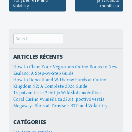
TonyBet: RTP and
ja WildSlots
navigation
Volatility
mobiilissa
Search
for:
ARTICLES RÉCENTS
How to Claim Your Vegasstars Casino Bonus in New
Zealand: A Step-by-Step Guide
How to Deposit and Withdraw Funds at Casino
Kingdom NZ: A Complete 2024 Guide
14 päivän testi: 22bit ja WildSlots mobiilissa
Coral Casino vymieňa za 22bit: poctivá verzia
Megaways Slots at TonyBet: RTP and Volatility
CATÉGORIES