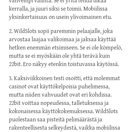
vahvempi valinta. Se ei yritä tehdä liikaa
kerralla, ja juuri siksi se toimii. Mobiilissa
yksinkertaisuus on usein ylivoimainen etu.
2. WildSlots sopii paremmin pelaajalle, joka
arvostaa laajaa valikoimaa ja jaksaa käyttää
hetken enemmän etsimiseen. Se ei ole kömpelö,
mutta se ei myöskään ole yhtä terävä kuin
22bit. Ero näkyy etenkin toistuvassa käytössä.
3. Kaksiviikkoinen testi osoitti, että molemmat
casinot ovat käyttökelpoisia puhelimessa,
mutta niiden vahvuudet ovat eri kohdissa.
22bit voittaa nopeudessa, talletuksessa ja
kokonaisessa käyttökokemuksessa. WildSlots
puolestaan saa pisteitä pelimäärästä ja
rakenteellisesta selkeydestä, vaikka mobiilissa