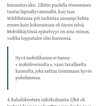
kiinnostavaksi. 22bitin puolella eteneminen
tuntui läpinäkyvämmältä, kun taas
WildSlotsissa piti tarkistaa useampi kohta
ennen kuin kokonaisuus oli täysin selvä.
Mobiilikäytössä epäselvyys on aina miinus,
vaikka lopputulos olisi kunnossa.
Hyvä mobiilikasino ei tunnu
« mobiiliversiolta », vaan tavalliselta
kasinolta, joka sattuu toimimaan hyvin
puhelimessa.
4. Rahaliikenteen näkökulmasta 22bit oli