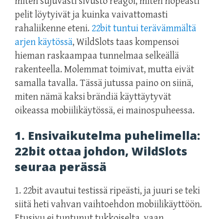
miten sujuvasti sivusto reagoi, miten nopeasti
pelit löytyivät ja kuinka vaivattomasti
rahaliikenne eteni.
22bit tuntui terävämmältä
arjen käytössä
, WildSlots taas kompensoi
hieman raskaampaa tunnelmaa selkeällä
rakenteella. Molemmat toimivat, mutta eivät
samalla tavalla. Tässä jutussa paino on siinä,
miten nämä kaksi brändiä käyttäytyvät
oikeassa mobiilikäytössä, ei mainospuheessa.
1. Ensivaikutelma puhelimella:
22bit ottaa johdon, WildSlots
seuraa perässä
1. 22bit avautui testissä ripeästi, ja juuri se teki
siitä heti vahvan vaihtoehdon mobiilikäyttöön.
Etusivu ei tuntunut tukkoiselta, vaan