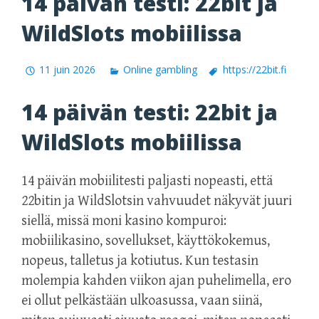
14 päivän testi: 22bit ja
WildSlots mobiilissa
11 juin 2026
Online gambling
https://22bit.fi
14 päivän testi: 22bit ja
WildSlots mobiilissa
14 päivän mobiilitesti paljasti nopeasti, että
22bitin ja WildSlotsin vahvuudet näkyvät juuri
siellä, missä moni kasino kompuroi:
mobiilikasino, sovellukset, käyttökokemus,
nopeus, talletus ja kotiutus. Kun testasin
molempia kahden viikon ajan puhelimella, ero
ei ollut pelkästään ulkoasussa, vaan siinä,