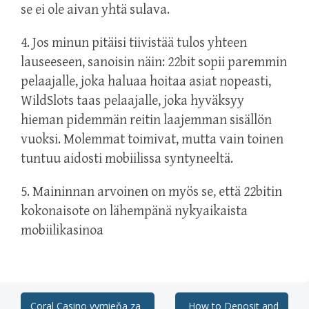
se ei ole aivan yhtä sulava.
4. Jos minun pitäisi tiivistää tulos yhteen
lauseeseen, sanoisin näin: 22bit sopii paremmin
pelaajalle, joka haluaa hoitaa asiat nopeasti,
WildSlots taas pelaajalle, joka hyväksyy
hieman pidemmän reitin laajemman sisällön
vuoksi. Molemmat toimivat, mutta vain toinen
tuntuu aidosti mobiilissa syntyneeltä.
5. Maininnan arvoinen on myös se, että 22bitin
kokonaisote on lähempänä nykyaikaista
mobiilikasinoa
Post
Coral Casino vymieňa za
How to Deposit and