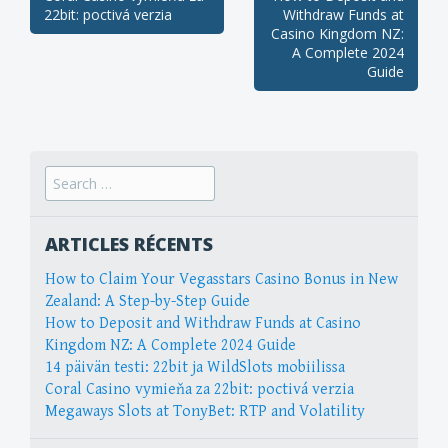
22bit: poctivá verzia
Withdraw Funds at
navigation
Casino Kingdom NZ:
A Complete 2024
Guide
Search
for:
ARTICLES RÉCENTS
How to Claim Your Vegasstars Casino Bonus in New
Zealand: A Step-by-Step Guide
How to Deposit and Withdraw Funds at Casino
Kingdom NZ: A Complete 2024 Guide
14 päivän testi: 22bit ja WildSlots mobiilissa
Coral Casino vymieňa za 22bit: poctivá verzia
Megaways Slots at TonyBet: RTP and Volatility