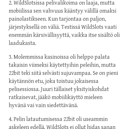
2. WildSlotsissa pelivalikoima on laaja, mutta
mobiilissa sen vahvuus kääntyy välillä omaksi
painolastikseen. Kun tarjontaa on paljon,
järjestyksellä on väliä. Testissä WildSlots vaati
enemmän kärsivällisyyttä, vaikka itse sisältö oli
laadukasta.
3. Molemmissa kasinoissa oli helppo palata
takaisin viimeksi käytettyihin peleihin, mutta
22bit teki siitä selvästi sujuvampaa. Se on pieni
käytännön etu, joka toistuu jokaisessa
pelisessiossa. Juuri tällaiset yksityiskohdat
ratkaisevat, jääkö mobiilikäyttö mieleen
hyvänä vai vain siedettävänä.
4. Pelin latautumisessa 22bit oli useammin
askeleen edellä. WildSlots ei ollut hidas sanan