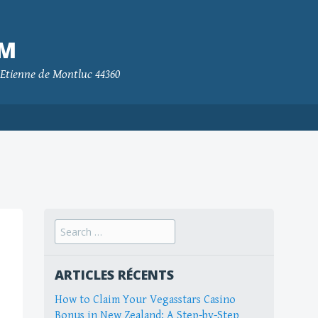
EM
t Etienne de Montluc 44360
Search
for:
ARTICLES RÉCENTS
How to Claim Your Vegasstars Casino
Bonus in New Zealand: A Step-by-Step