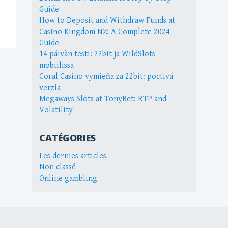
Guide
How to Deposit and Withdraw Funds at
Casino Kingdom NZ: A Complete 2024
Guide
14 päivän testi: 22bit ja WildSlots
mobiilissa
Coral Casino vymieňa za 22bit: poctivá
verzia
Megaways Slots at TonyBet: RTP and
Volatility
CATÉGORIES
Les dernies articles
Non classé
Online gambling