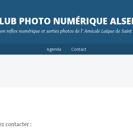
LUB PHOTO NUMÉRIQUE ALS
son reflex numérique et sorties photos de l' Amicale Laïque de Sain
Agenda
Contact
z contacter :