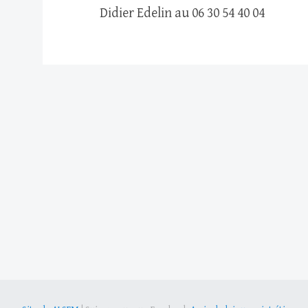
Didier Edelin au 06 30 54 40 04