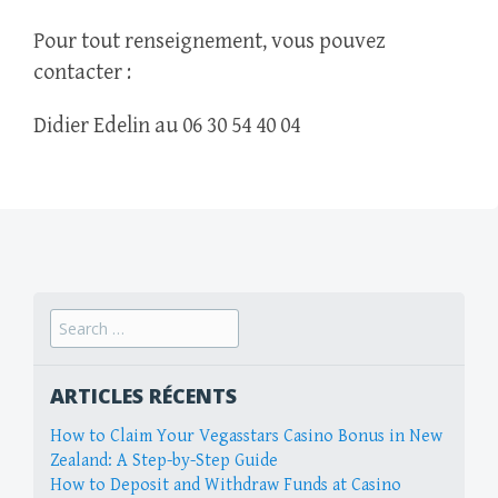
Pour tout renseignement, vous pouvez
contacter :
Didier Edelin au 06 30 54 40 04
Search
for:
ARTICLES RÉCENTS
How to Claim Your Vegasstars Casino Bonus in New
Zealand: A Step-by-Step Guide
How to Deposit and Withdraw Funds at Casino