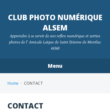
CLUB PHOTO NUMÉRIQUE
ALSEM
Apprendre à se servir de son reflex numérique et sorties
photos de l' Amicale Laïque de Saint Etienne de Montluc
44360
Menu
Skip
to
Home
CONTACT
content
CONTACT